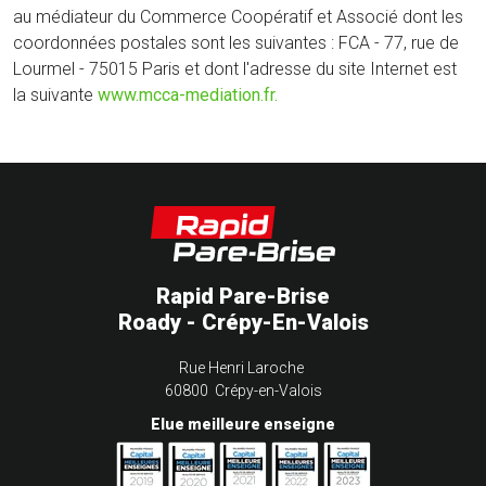
au médiateur du Commerce Coopératif et Associé dont les
coordonnées postales sont les suivantes : FCA - 77, rue de
Lourmel - 75015 Paris et dont l'adresse du site Internet est
la suivante
www.mcca-mediation.fr.
Rapid Pare-Brise
Roady - Crépy-En-Valois
Rue Henri Laroche
60800 Crépy-en-Valois
Elue meilleure enseigne